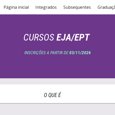
Página inicial
Integrados
Subsequentes
Graduaç
ip to main content
Skip to navigat
CURSOS
EJA/EPT
INSCRIÇÕES
A PARTIR DE
03/
11
/2026
O QUE É